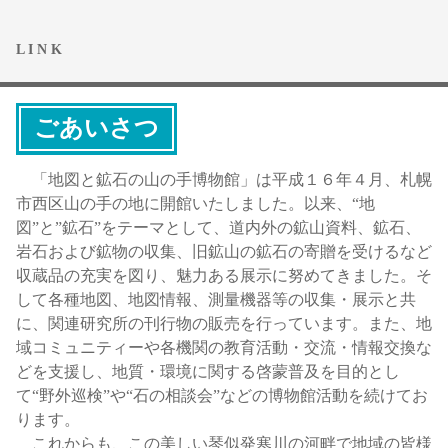
L I N K
ごあいさつ
「地図と鉱石の山の手博物館」は平成１６年４月、札幌
市西区山の手の地に開館いたしました。以来、“地
図”と”鉱石”をテーマとして、道内外の鉱山資料、鉱石、
岩石および鉱物の収集、旧鉱山の鉱石の寄贈を受けるなど
収蔵品の充実を図り、魅力ある展示に努めてきました。そ
して各種地図、地図情報、測量機器等の収集・展示と共
に、関連研究所の刊行物の販売を行っています。また、地
域コミュニティーや各機関の教育活動・交流・情報交換な
どを支援し、地質・環境に関する啓蒙普及を目的とし
て“野外巡検”や“石の相談会”などの博物館活動を続けてお
ります。
これからも、この美しい琴似発寒川の河畔で地域の皆様