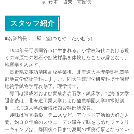
鈴木 哲夫 前館長
故
スタッフ紹介
■名誉館長：土屋 篁(つちや たかむら)
1940年長野県岡谷市に生まれる。小学校時代における近
くの河原での岩石や鉱物採集を体験したことが縁となり、
地質学をめざす。
長野県立諏訪清陵高校卒業後、北海道大学理学部地質学
部地質学鉱物学科にすすむ。同大学院理学研究科博士課程
地質学鉱物学専攻修了。理学博士。
専門は深成岩および変成岩岩石学・鉱床学。北海道大学
退官後は、北海道工業大学および酪農学園大学非常勤講
師。北海道大学総合博物館資料部研究員。
趣味は写真撮影、テニスなど。アウトドア活動大好き人
間。約３０年前のスウェーデン滞在で味をしめたファミリ
ーキャンプは、帰国後今日まで夏期の恒例行事となってい