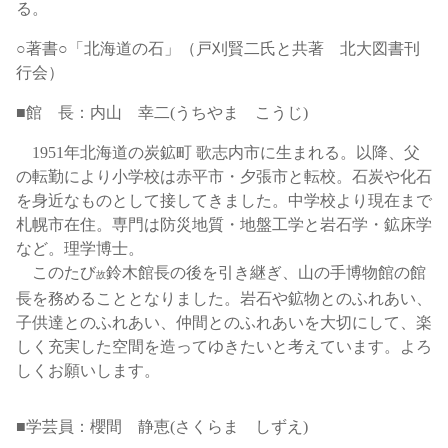
る。
○著書○「北海道の石」（戸刈賢二氏と共著 北大図書刊
行会）
■館 長：内山 幸二(うちやま こうじ)
1951年北海道の炭鉱町 歌志内市に生まれる。以降、父
の転勤により小学校は赤平市・夕張市と転校。石炭や化石
を身近なものとして接してきました。中学校より現在まで
札幌市在住。専門は防災地質・地盤工学と岩石学・鉱床学
など。理学博士。
このたび
鈴木館長の後を引き継ぎ、山の手博物館の館
故
長を務めることとなりました。岩石や鉱物とのふれあい、
子供達とのふれあい、仲間とのふれあいを大切にして、楽
しく充実した空間を造ってゆきたいと考えています。よろ
しくお願いします。
■学芸員：櫻間 静恵(さくらま しずえ)