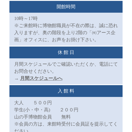
開館時間
10時～17時
※ご来館時に博物館職員が不在の際は、誠に恐れ
入りますが、奥の階段を上り2階の「㈲アース企
画」オフィスに、お声をお掛け下さい。
休 館 日
月間スケジュールでご確認いただくか、電話にて
お問合せください。
→
月間スケジュールへ
入 館 料
大人 ５００円
学生(小・中・高) ２００円
山の手博物館会員 無料
※会員の方は、来館時受付に会員証を提示してく
ださい。